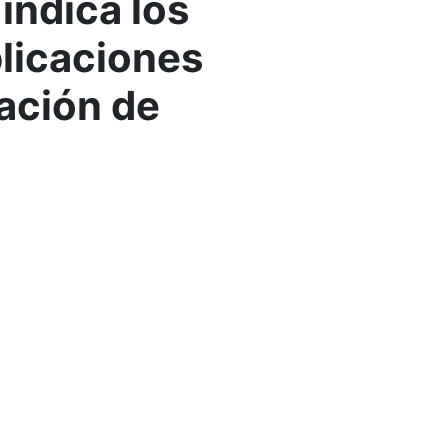
 indica los
plicaciones
mación de