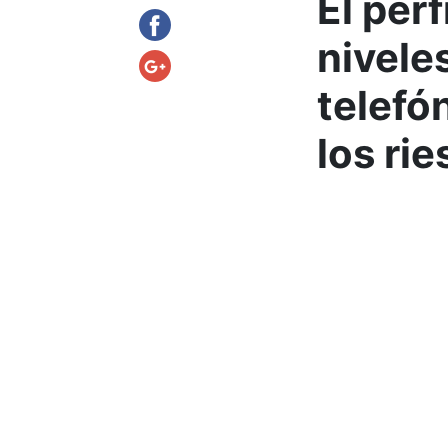
El perf
nivele
telefó
los ri