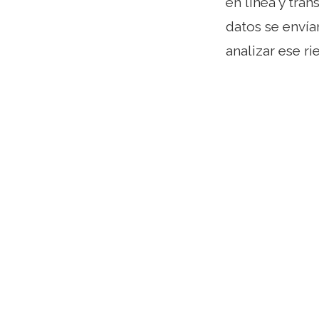
en línea y tra
datos se envían
analizar ese r