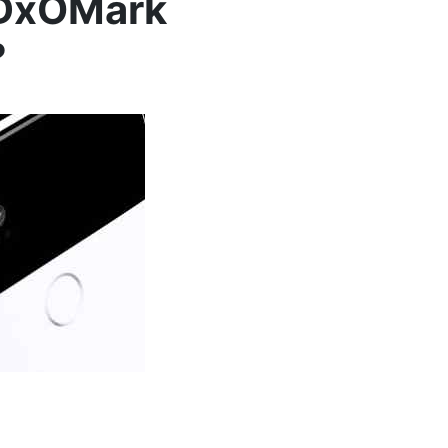
n DxOMark
?