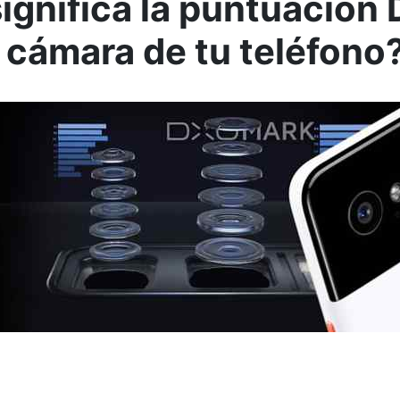
ignifica la puntuació
a cámara de tu teléfono