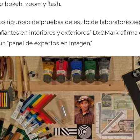
 bokeh, zoom y flash.
o riguroso de pruebas de estilo de laboratorio se
afiantes en interiores y exteriores.” DxOMark afirm
 un “panel de expertos en imagen.”