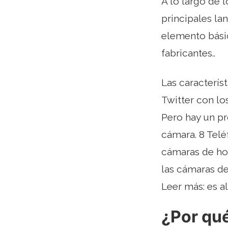
A lo largo de 
principales la
elemento básic
fabricantes..
Las caracterís
Twitter con lo
Pero hay un pr
cámara. 8 Telé
cámaras de ho
las cámaras de
Leer más: es 
¿Por qu