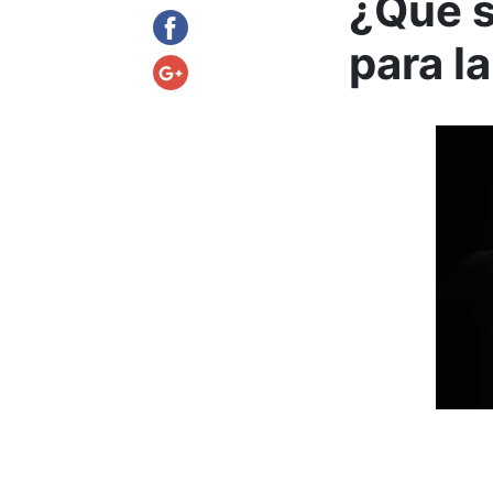
¿Qué s
para l