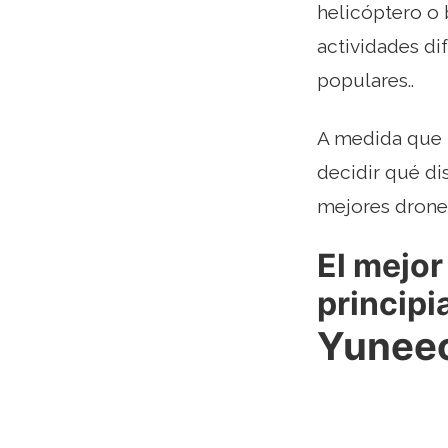
helicóptero o 
actividades di
populares..
A medida que l
decidir qué di
mejores drones
El mejor
principi
Yuneec