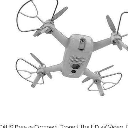
US Breeze Compact Drone Ultra HD 4K Video, B