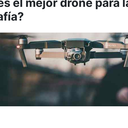
es el mejor drone para l
afía?