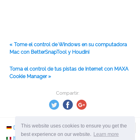
« Tome el control de Windows en su computadora
Mac con BetterSnapTool y Houdini
Toma el control de tus pistas de Internet con MAXA
Cookie Manager »
Compartir:
This website uses cookies to ensure you get the
Deutsch
Nederlands
Svenska
Norsk
best experience on our website.
Learn more
Italiano
Français
Español
Românesc