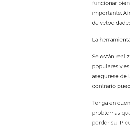
funcionar bien
importante. A
de velocidade
La herramient
Se están real
populares y es
asegúrese de l
contrario pued
Tenga en cuent
problemas que 
perder su IP c