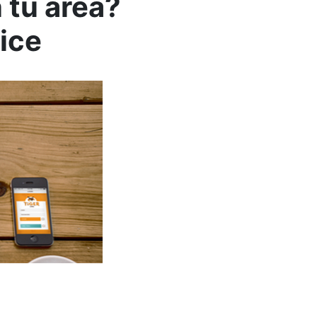
 tu área?
dice