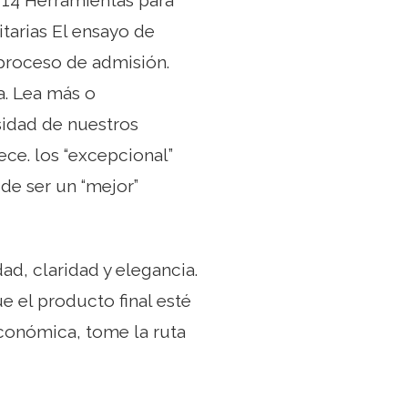
s 14 Herramientas para
tarias El ensayo de
 proceso de admisión.
a. Lea más o
esidad de nuestros
ece. los “excepcional”
 de ser un “mejor”
ad, claridad y elegancia.
e el producto final esté
conómica, tome la ruta