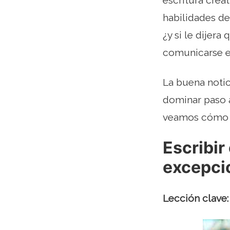
escritura crea
habilidades de
¿y si le dijera
comunicarse en
La buena notic
dominar paso a
veamos cómo p
Escribir
excepci
Lección clave: