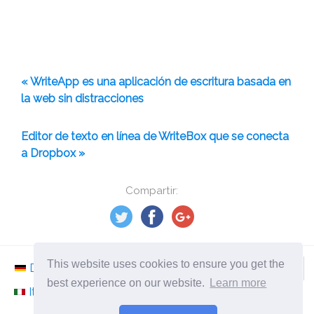
« WriteApp es una aplicación de escritura basada en
la web sin distracciones
Editor de texto en línea de WriteBox que se conecta
a Dropbox »
Compartir:
This website uses cookies to ensure you get the
Deutsch
Nederlands
Svenska
Norsk
best experience on our website.
Learn more
Italiano
Français
Español
Românesc