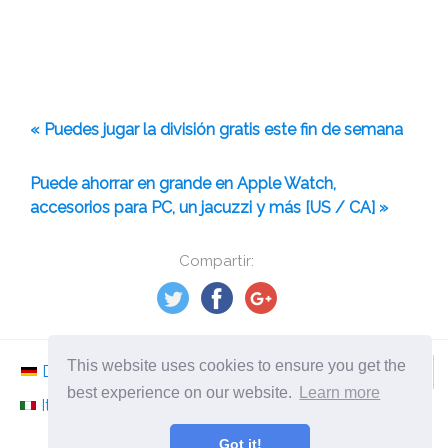
« Puedes jugar la división gratis este fin de semana
Puede ahorrar en grande en Apple Watch,
accesorios para PC, un jacuzzi y más [US / CA] »
Compartir:
This website uses cookies to ensure you get the
Deutsch
Nederlands
Svenska
Norsk
best experience on our website.
Learn more
Italiano
Français
Español
Românesc
Got it!