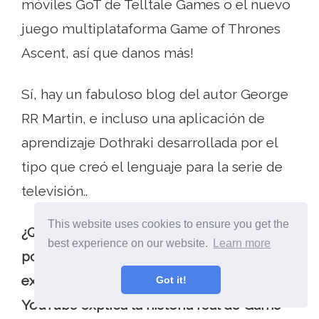
móviles GoT de Telltale Games o el nuevo
juego multiplataforma Game of Thrones
Ascent, así que danos más!
Sí, hay un fabuloso blog del autor George
RR Martin, e incluso una aplicación de
aprendizaje Dothraki desarrollada por el
tipo que creó el lenguaje para la serie de
televisión..
This website uses cookies to ensure you get the
¿Qué otros sitios fantásticos de GoT, foros,
best experience on our website.
Learn more
podcasts, canales de YouTube? YouTube
explica la historia real de Game of Thrones.
Got it!
YouTube explica la historia real de Game