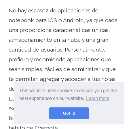
No hay escasez de aplicaciones de
notebook para iOS o Android, ya que cada
una proporciona características únicas,
almacenamiento en la nube y una gran
cantidad de usuarios. Personalmente,
prefiero y recomiendo aplicaciones que
sean simples, fáciles de administrar y que
te permitan agregar y acceder a tus notas
de manera rápida, por lo que tanto
This website uses cookies to ensure you get the
Letterspace como Fetchnotes son
best experience on our website.
Learn more
excelentes opciones para aquellos que
Got it!
buscan complementar o reemplazar su
hábito de Evernote..