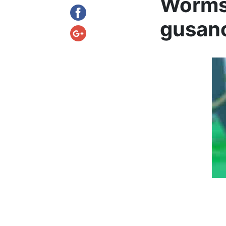
Worms 
gusano