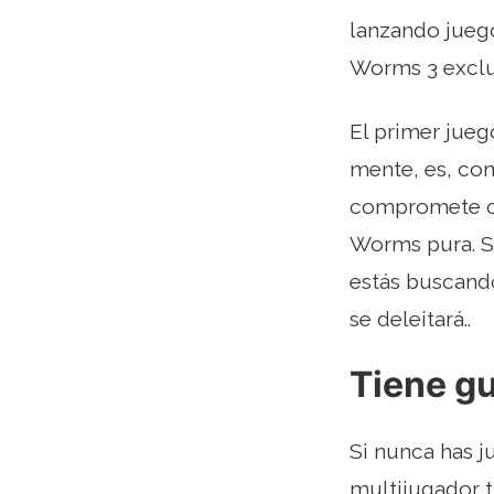
lanzando juego
Worms 3 exclus
El primer jueg
mente, es, co
compromete co
Worms pura. S
estás buscand
se deleitará..
Tiene g
Si nunca has 
multijugador 