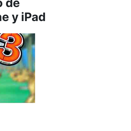
o de
e y iPad