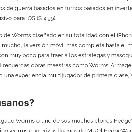
s de guerra basados ​​en turnos basados ​​en invert
ivo para iOS ($ 4.99).
o de Worms diseñado en su totalidad con el iPhon
n mucho, la versión móvil más completa hasta el 
n muy poco para traer a los estrategas y masoqui
i recuerdas obras maestras como Worms: Armag
o una experiencia multijugador de primera clase
usanos?
jugado Worms o uno de sus muchos clones Hedge
tipo worms con erizos [juegos de MUO] HedgeWars