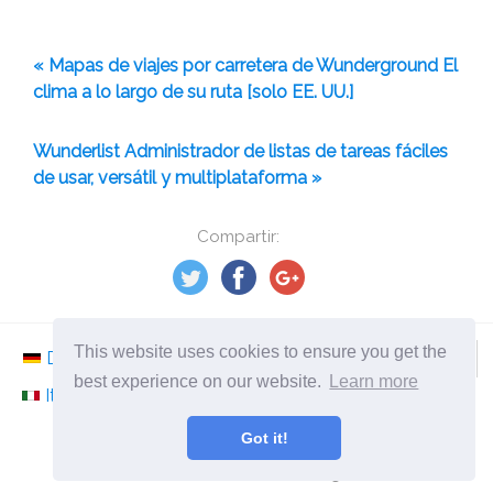
« Mapas de viajes por carretera de Wunderground El
clima a lo largo de su ruta [solo EE. UU.]
Wunderlist Administrador de listas de tareas fáciles
de usar, versátil y multiplataforma »
Compartir:
This website uses cookies to ensure you get the
Deutsch
Nederlands
Svenska
Norsk
best experience on our website.
Learn more
Italiano
Français
Español
Românesc
Got it!
©
2026
es.ephesossoftware.com
¡Noticias del mundo de la tecnología moderna!