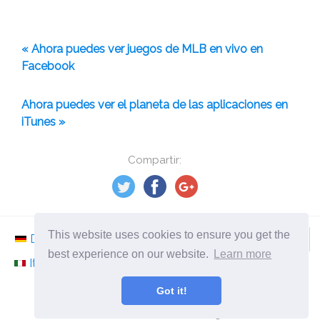
« Ahora puedes ver juegos de MLB en vivo en
Facebook
Ahora puedes ver el planeta de las aplicaciones en
iTunes »
Compartir:
This website uses cookies to ensure you get the
Deutsch
Nederlands
Svenska
Norsk
best experience on our website.
Learn more
Italiano
Français
Español
Românesc
Got it!
©
2026
es.ephesossoftware.com
¡Noticias del mundo de la tecnología moderna!