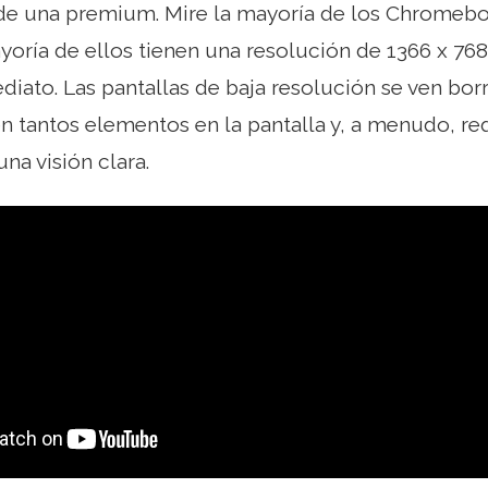
de una premium. Mire la mayoría de los Chromeboo
yoría de ellos tienen una resolución de 1366 x 768.
diato. Las pantallas de baja resolución se ven bo
n tantos elementos en la pantalla y, a menudo, re
na visión clara.