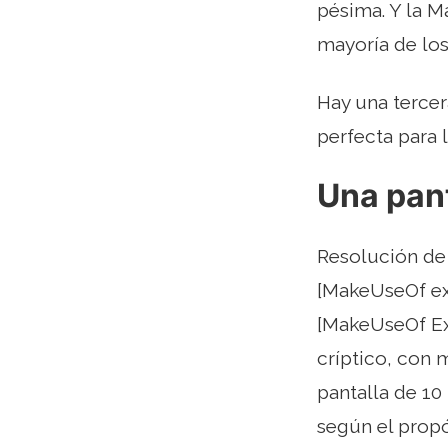
pésima. Y la M
mayoría de los
Hay una terce
perfecta para 
Una pant
Resolución de 
[MakeUseOf exp
[MakeUseOf Ex
críptico, con 
pantalla de 10
según el propó