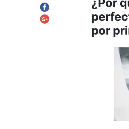
¿Por q
perfec
por pr