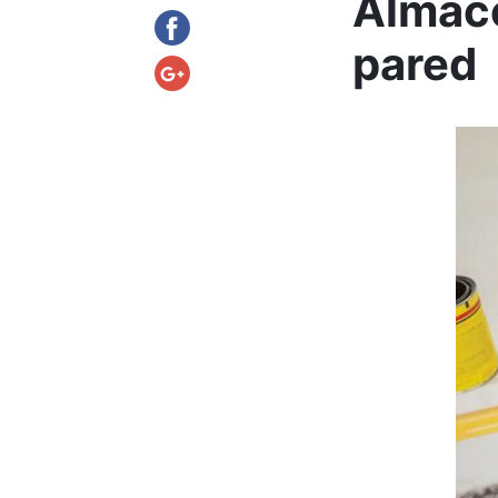
Almace
pared