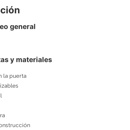
cción
deo general
as y materiales
 la puerta
izables
l
ra
onstrucción