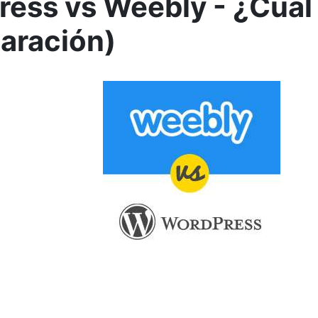
ess vs Weebly - ¿Cuál
aración)