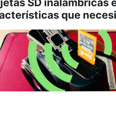
rjetas SD inalámbricas 
racterísticas que neces