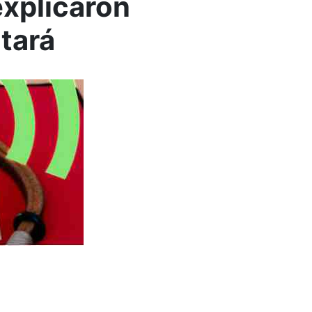
explicaron
itará