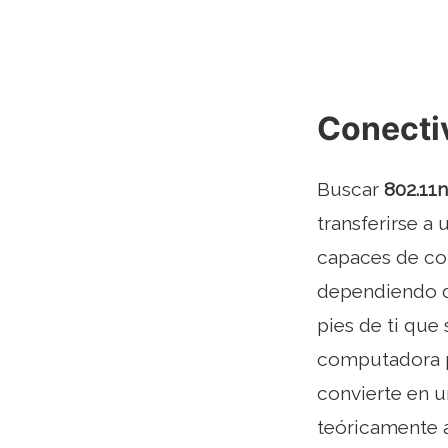
Conecti
Buscar
802.11n
transferirse a
capaces de con
dependiendo de
pies de ti que
computadora po
convierte en u
teóricamente a