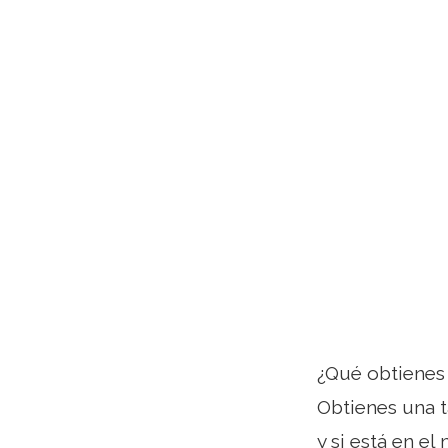
¿Qué obtienes 
Obtienes una t
y si está en e