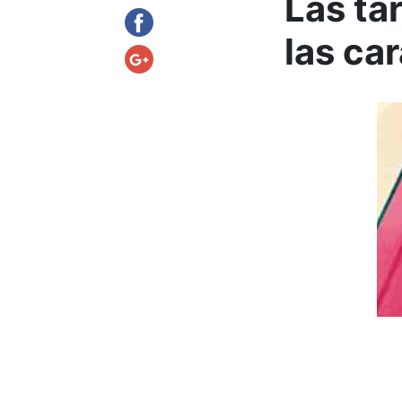
Las ta
las ca