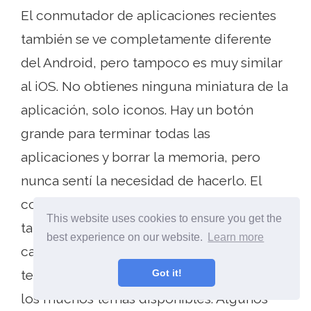
El conmutador de aplicaciones recientes
también se ve completamente diferente
del Android, pero tampoco es muy similar
al iOS. No obtienes ninguna miniatura de la
aplicación, solo iconos. Hay un botón
grande para terminar todas las
aplicaciones y borrar la memoria, pero
nunca sentí la necesidad de hacerlo. El
control deslizante de notificaciones
This website uses cookies to ensure you get the
también se ve diferente. Pero puede
best experience on our website.
Learn more
cambiar la estética iniciando la tienda de
temas incorporada y descargando uno de
Got it!
los muchos temas disponibles. Algunos