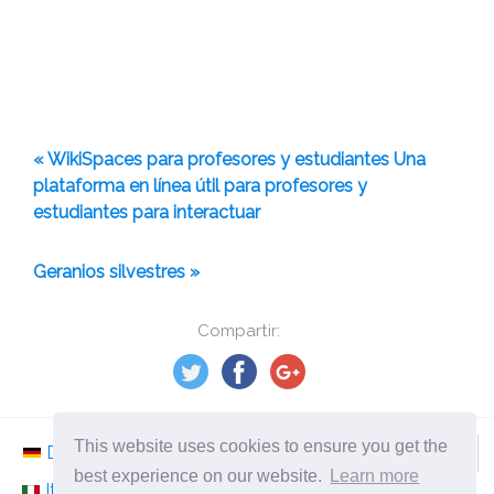
« WikiSpaces para profesores y estudiantes Una
plataforma en línea útil para profesores y
estudiantes para interactuar
Geranios silvestres »
Compartir:
This website uses cookies to ensure you get the
Deutsch
Nederlands
Svenska
Norsk
best experience on our website.
Learn more
Italiano
Français
Español
Românesc