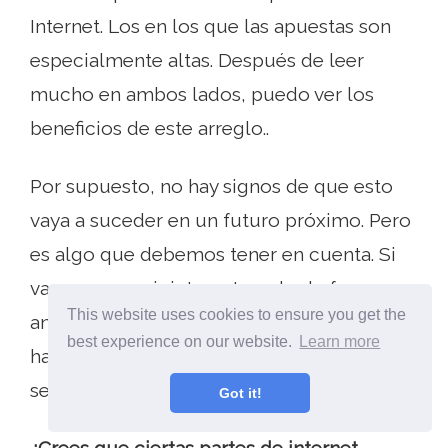
Internet. Los en los que las apuestas son
especialmente altas. Después de leer
mucho en ambos lados, puedo ver los
beneficios de este arreglo..
Por supuesto, no hay signos de que esto
vaya a suceder en un futuro próximo. Pero
es algo que debemos tener en cuenta. Si
vamos a seguir interactuando de forma
This website uses cookies to ensure you get the
anónima, debemos asegurarnos de que lo
best experience on our website.
Learn more
hacemos de manera responsable, ética y
segura..
Got it!