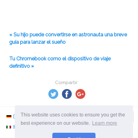
« Su hijo puede convertirse en astronauta una breve
guía para lanzar el sueño
Tu Chromebook como el dispositivo de viaje
definitivo »
Compartir:
This website uses cookies to ensure you get the
Deutsch
Nederlands
Svenska
Norsk
best experience on our website.
Learn more
Italiano
Français
Español
Românesc