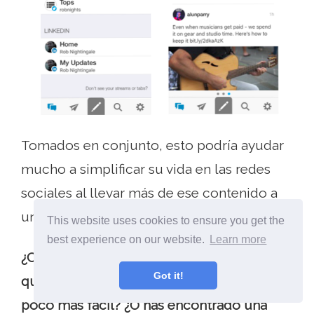
Tomados en conjunto, esto podría ayudar
mucho a simplificar su vida en las redes
sociales al llevar más de ese contenido a
un solo lugar..
This website uses cookies to ensure you get the
best experience on our website.
Learn more
¿Crees que usar Hootsuite podría ayudar a
Got it!
que tu vida en las redes sociales sea un
poco más fácil? ¿O has encontrado una