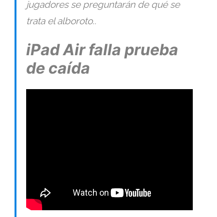
jugadores se preguntarán de qué se
trata el alboroto..
iPad Air falla prueba
de caída