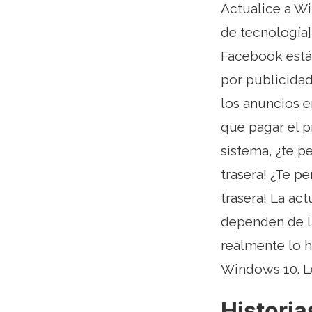
Actualice a W
de tecnología]
Facebook está 
por publicidad
los anuncios e
que pagar el p
sistema, ¿te p
trasera! ¿Te p
trasera! La ac
dependen de l
realmente lo 
Windows 10. L
Historia