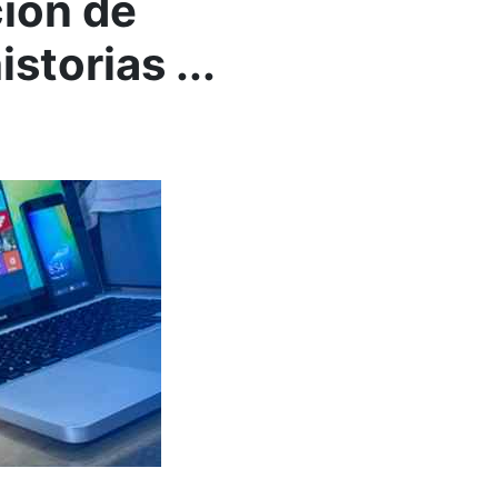
ión de
storias ...