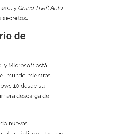
nero, y
Grand Theft Auto
 secretos..
rio de
, y Microsoft está
o el mundo mientras
ndows 10 desde su
rimera descarga de
 de nuevas
debe a julio y estas son