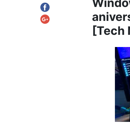
Window
anivers
[Tech 