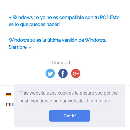
« Windows 10 ya no es compatible con tu PC? Esto
es lo que puedes hacer!
Windows 10 es la última versión de Windows.
Siempre. »
Compartir:
This website uses cookies to ensure you get the
Deutsch
Nederlands
Svenska
Norsk
best experience on our website.
Learn more
Italiano
Français
Español
Românesc
Got it!
©
2026
es.ephesossoftware.com
¡Noticias del mundo de la tecnología moderna!