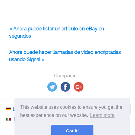
« Ahora puede listar un artículo en eBay en
segundos
Ahora puede hacer llamadas de video encriptadas
usando Signal »
Compartir:
This website uses cookies to ensure you get the
Deutsch
Nederlands
Svenska
Norsk
best experience on our website.
Learn more
Italiano
Français
Español
Românesc
Got it!
©
2026
es.ephesossoftware.com