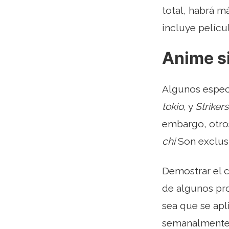
total, habrá m
incluye películ
Anime si
Algunos espec
tokio
, y
Striker
embargo, otr
chi
Son exclusi
Demostrar el 
de algunos pro
sea que se apl
semanalmente. 