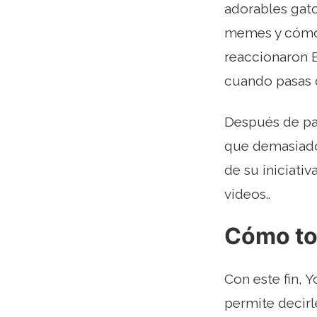
adorables gat
memes y cómo 
reaccionaron 
cuando pasas d
Después de pas
que demasiado
de su iniciati
videos..
Cómo to
Con este fin, 
permite decir