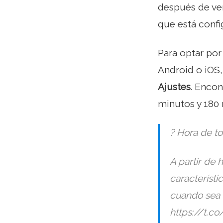
después de ver
que está conf
Para optar po
Android o iOS,
Ajustes
. Enco
minutos y 180
? Hora de t
A partir de 
característ
cuando sea n
https://t.