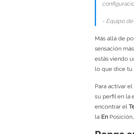
configuraci
- Equipo de
Más allá de p
sensación más
estás viendo u
lo que dice tu 
Para activar 
su perfil en l
encontrar el
T
la
En
Posición,