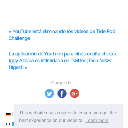
« YouTube está eliminando los videos de Tide Pod
Challenge
La aplicación de YouTube para niños oculta el sexo,
Iggy Azalea es intimidada en Twitter [Tech News
Digest] »
Compartir:
This website uses cookies to ensure you get the
Deutsch
Nederlands
Svenska
Norsk
best experience on our website.
Learn more
Italiano
Français
Español
Românesc