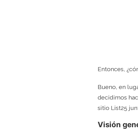
Entonces, ¿có
Bueno, en luga
decidimos hac
sitio List25 ju
Visión gen