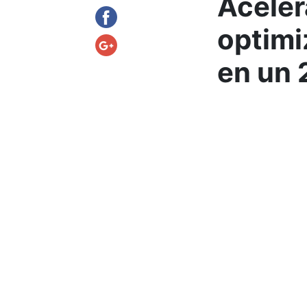
Acele
optimi
en un