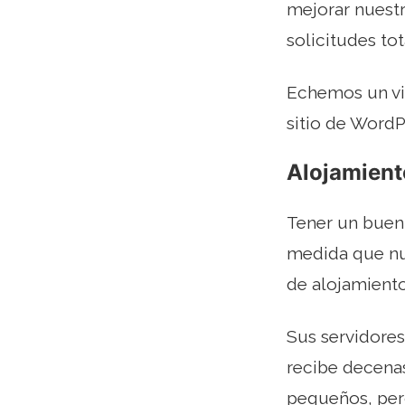
mejorar nuestr
solicitudes to
Echemos un vis
sitio de WordP
Alojamient
Tener un buen 
medida que nu
de alojamiento
Sus servidore
recibe decenas
pequeños, per