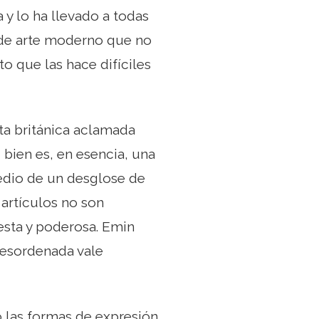
 y lo ha llevado a todas
s de arte moderno que no
o que las hace difíciles
sta británica aclamada
i bien es, en esencia, una
dio de un desglose de
 artículos no son
esta y poderosa. Emin
 desordenada vale
o las formas de expresión