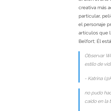
creativa más a
particular, pe
el personaje p
artículos que 
Belfort; Él est
Observar Wol
estilo de vi
- Katrina (
no pudo hace
caído en la t