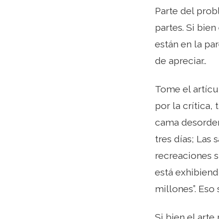
Parte del prob
partes. Si bie
están en la pa
de apreciar..
Tome el artícu
por la crítica,
cama desorden
tres días; Las 
recreaciones s
está exhibiend
millones”. Eso
Si bien el art