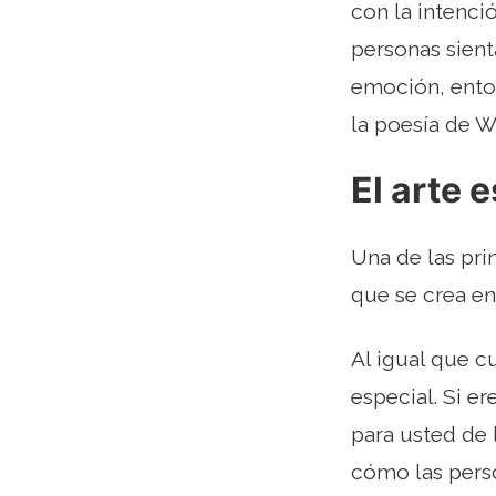
con la intenci
personas sient
emoción, enton
la poesía de W.
El arte 
Una de las pri
que se crea en
Al igual que c
especial. Si er
para usted de 
cómo las perso