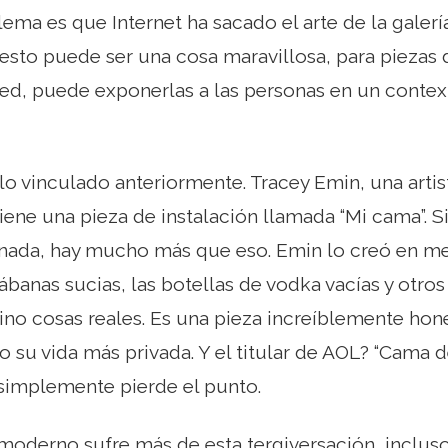
lema es que Internet ha sacado el arte de la galería
n esto puede ser una cosa maravillosa, para pieza
red, puede exponerlas a las personas en un context
lo vinculado anteriormente. Tracey Emin, una arti
 tiene una pieza de instalación llamada “Mi cama”. S
ada, hay mucho más que eso. Emin lo creó en me
sábanas sucias, las botellas de vodka vacías y otros
ino cosas reales. Es una pieza increíblemente hon
o su vida más privada. Y el titular de AOL? “Cama
 simplemente pierde el punto.
e moderno sufre más de esta tergiversación, inclus