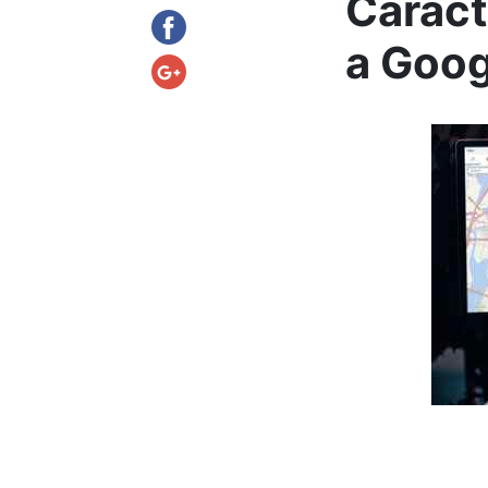
Caract
a Goog