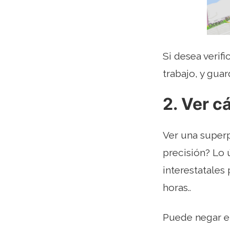
Si desea verif
trabajo, y guar
2. Ver c
Ver una superp
precisión? Lo 
interestatales
horas..
Puede negar el