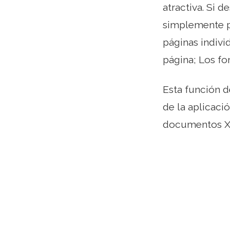
atractiva. Si 
simplemente pu
páginas indivi
página; Los f
Esta función d
de la aplicaci
documentos X