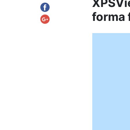
XPSVi
forma f