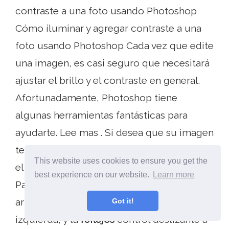
contraste a una foto usando Photoshop
Cómo iluminar y agregar contraste a una
foto usando Photoshop Cada vez que edite
una imagen, es casi seguro que necesitará
ajustar el brillo y el contraste en general.
Afortunadamente, Photoshop tiene
algunas herramientas fantásticas para
ayudarte. Lee mas . Si desea que su imagen
tenga más contraste, simplemente arrastre
This website uses cookies to ensure you get the
el
contraste
control deslizante en el
BASIC
best experience on our website.
Learn more
Panel a la derecha. También puedes
arrastrar el
oscuridad
deslizador a la
Got it!
izquierda, y la
reflejos
control deslizante a