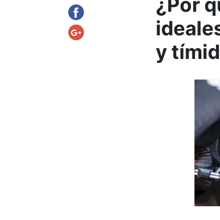
¿Por q
ideale
y tími