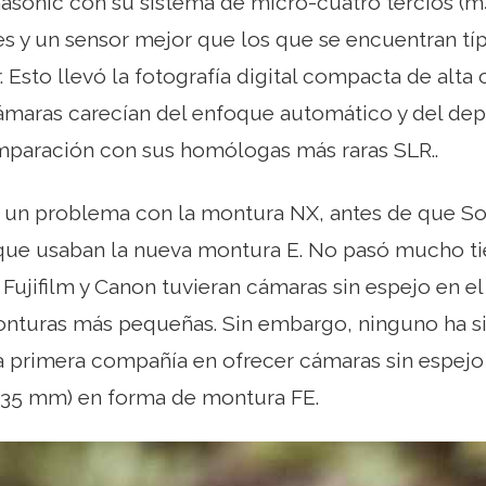
sonic con su sistema de micro-cuatro tercios (m4
es y un sensor mejor que los que se encuentran t
. Esto llevó la fotografía digital compacta de alta 
cámaras carecían del enfoque automático y del de
mparación con sus homólogas más raras SLR..
un problema con la montura NX, antes de que So
ue usaban la nueva montura E. No pasó mucho t
 Fujifilm y Canon tuvieran cámaras sin espejo en 
onturas más pequeñas. Sin embargo, ninguno ha s
la primera compañía en ofrecer cámaras sin espe
a 35 mm) en forma de montura FE.