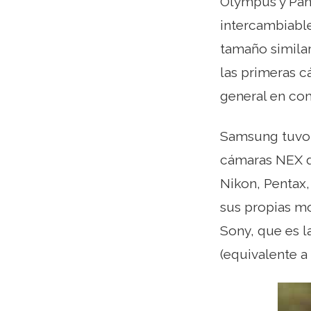
Olympus y Pana
intercambiabl
tamaño similar
las primeras 
general en co
Samsung tuvo 
cámaras NEX q
Nikon, Pentax,
sus propias m
Sony, que es 
(equivalente 