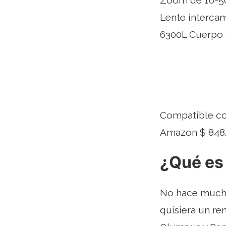
Zoom de 16-50
Lente intercam
6300L Cuerpo 
Compatible c
Amazon $ 848
¿Qué es
No hace mucho 
quisiera un r