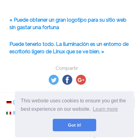
« Puede obtener un gran logotipo para su sitio web
sin gastar una fortuna
Puede tenerlo todo. La iluminación es un entorno de
escritorio ligero de Linux que se ve bien. »
Compartir:
This website uses cookies to ensure you get the
Deutsch
Nederlands
Svenska
Norsk
best experience on our website.
Learn more
Italiano
Français
Español
Românesc
Got it!
©
2026
es.ephesossoftware.com
¡Noticias del mundo de la tecnología moderna!