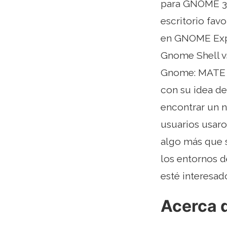
para GNOME 3,
escritorio fav
en GNOME Expli
Gnome Shell vs
Gnome: MATE v
con su idea d
encontrar un n
usuarios usaro
algo más que s
los entornos d
esté interesad
Acerca d