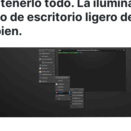
tenerlo todo. La ilumin
o de escritorio ligero d
bien.