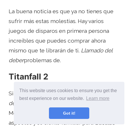
La buena noticia es que ya no tienes que
sufrir más estas molestias. Hay varios
juegos de disparos en primera persona
increíbles que puedes comprar ahora
mismo que te librarán de ti.
Llamado del
deber
problemas de.
Titanfall 2
This website uses cookies to ensure you get the
Si buscas un juego que sea como
Llamado
best experience on our website.
Learn more
del deber
pero mejor,
Titanfall 2
es para ti.
Mejora el juego original en casi todos los
Got it!
aspectos y se siente familiar para
Bacalao