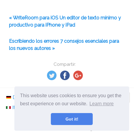
« WriteRoom para iOS Un editor de texto mínimo y
productivo para iPhone y iPad
Escribiendo los errores 7 consejos esenciales para
los nuevos autores »
Compartir:
This website uses cookies to ensure you get the
Deutsch
Nederlands
Svenska
Norsk
best experience on our website.
Learn more
Italiano
Français
Español
Românesc
Got it!
©
2026
es.ephesossoftware.com
¡Noticias del mundo de la tecnología moderna!