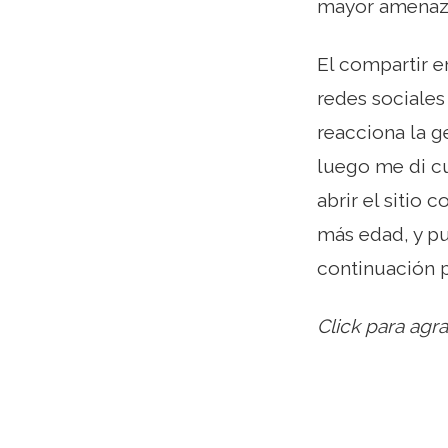
mayor amenaza 
El compartir 
redes sociale
reacciona la g
luego me di cu
abrir el sitio
más edad, y pu
continuación p
Click para agr