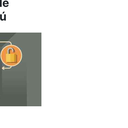
de
tú