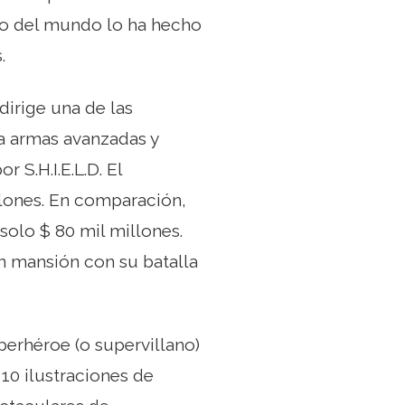
nio del mundo lo ha hecho
.
irige una de las
ca armas avanzadas y
 S.H.I.E.L.D. El
llones. En comparación,
olo $ 80 mil millones.
n mansión con su batalla
perhéroe (o supervillano)
 10 ilustraciones de