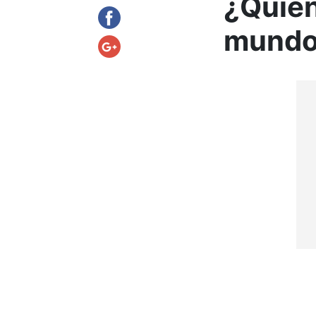
¿Quién
mund