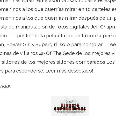
emeninas totalmente asombrosas 10 carteles espe
meninos a los que querrías mirar en 10 carteles 
meninos a los que querrías mirar después de un p
rtista de manipulación de fotos digitales Jeff Cha
eño del póster de la película perfecta con super
Power Girl y Supergirl, solo para nombrar ... Lee
icinas de villanos 40 Of The Sede de los mejores 
 sillones de los mejores sillones comparados Los v
es para esconderse. Leer más desvelado!
ndar.