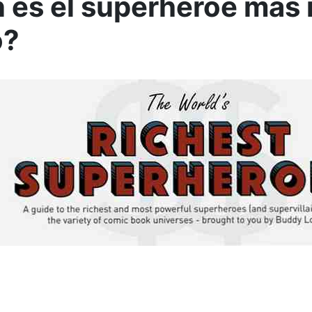
 es el superhéroe más r
o?