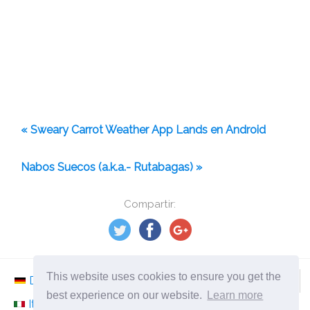
« Sweary Carrot Weather App Lands en Android
Nabos Suecos (a.k.a.- Rutabagas) »
Compartir:
This website uses cookies to ensure you get the
Deutsch
Nederlands
Svenska
Norsk
best experience on our website.
Learn more
Italiano
Français
Español
Românesc